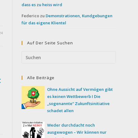
dass es zu heiss wird
Federico
zu
Demonstrationen, Kundgebungen
für das eigene Klientel
24
Auf Der Seite Suchen
Press
Escape
to
Alle Beiträge
close
t
the
Ohne Aussicht auf Vermögen gibt
search
es keinen Wettbewerb I Die
panel.
„sogenannte“ Zukunftsinitiative
schadet allen
Weder durchdacht noch
ausgewogen – Wir können nur