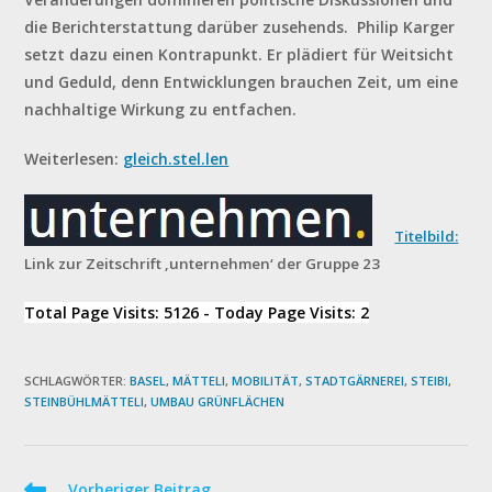
die Berichterstattung darüber zusehends. Philip Karger
setzt dazu einen Kontrapunkt. Er plädiert für Weitsicht
und Geduld, denn Entwicklungen brauchen Zeit, um eine
nachhaltige Wirkung zu entfachen.
Weiterlesen:
gleich.stel.len
Titelbild:
Link zur Zeitschrift ‚unternehmen‘ der Gruppe 23
Total Page Visits: 5126 - Today Page Visits: 2
SCHLAGWÖRTER
:
BASEL
,
MÄTTELI
,
MOBILITÄT
,
STADTGÄRNEREI
,
STEIBI
,
STEINBÜHLMÄTTELI
,
UMBAU GRÜNFLÄCHEN
Weitere
Vorheriger Beitrag