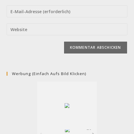
Namen
Gib
oder
deine
Benutzernamen
E-
Gib
zum
Mail-
deine
Kommentieren
Adresse
Website-
ein
zum
URL
Kommentieren
ein
ein
(optional)
Werbung (einfach Aufs Bild Klicken)