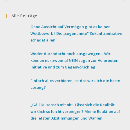
Esc
to
Alle Beiträge
clo
the
Ohne Aussicht auf Vermögen gibt es keinen
sea
Wettbewerb I Die „sogenannte“ Zukunftsinitiative
pan
schadet allen
Weder durchdacht noch ausgewogen – Wir
können nur zweimal NEIN sagen zur Velorouten-
Initiative und zum Gegenvorschlag
Einfach alles verbieten, ist das wirklich die beste
Lösung?
„Gäll Du sehsch mit nit“. Lässt sich die Realität
wirklich so leicht verbiegen? Meine Reaktion auf
die letzten Abstimmungen und Wahlen