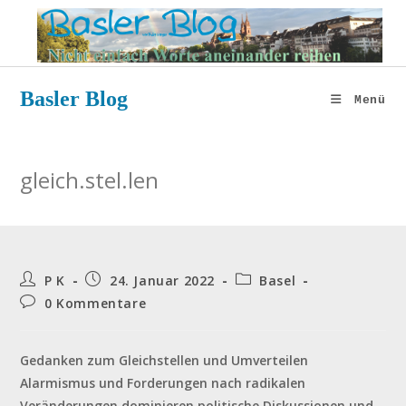
Zum
Inhalt
springen
Basler Blog
Menü
gleich.stel.len
Beitrags-
Beitrag
Beitrags-
P K
24. Januar 2022
Basel
Autor:
veröffentlicht:
Kategorie:
Beitrags-
0 Kommentare
Kommentare:
Gedanken zum Gleichstellen und Umverteilen
Alarmismus und Forderungen nach radikalen
Veränderungen dominieren politische Diskussionen und