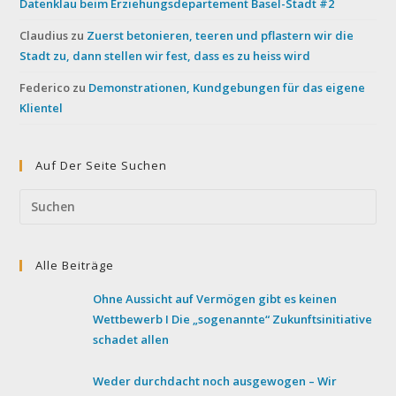
Datenklau beim Erziehungsdepartement Basel-Stadt #2
Claudius
zu
Zuerst betonieren, teeren und pflastern wir die
Stadt zu, dann stellen wir fest, dass es zu heiss wird
Federico
zu
Demonstrationen, Kundgebungen für das eigene
Klientel
Auf Der Seite Suchen
Pre
Esc
to
Alle Beiträge
clo
the
Ohne Aussicht auf Vermögen gibt es keinen
sea
Wettbewerb I Die „sogenannte“ Zukunftsinitiative
pan
schadet allen
Weder durchdacht noch ausgewogen – Wir