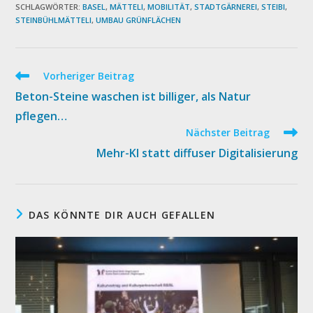
SCHLAGWÖRTER
:
BASEL
,
MÄTTELI
,
MOBILITÄT
,
STADTGÄRNEREI
,
STEIBI
,
STEINBÜHLMÄTTELI
,
UMBAU GRÜNFLÄCHEN
Weitere
Vorheriger Beitrag
Artikel
Beton-Steine waschen ist billiger, als Natur
ansehen
pflegen…
Nächster Beitrag
Mehr-KI statt diffuser Digitalisierung
DAS KÖNNTE DIR AUCH GEFALLEN