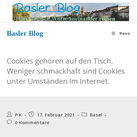
Zum
Inhalt
springen
Basler Blog
Menü
Cookies gehören auf den Tisch.
Weniger schmackhaft sind Cookies
unter Umständen im Internet.
Beitrags-
Beitrag
Beitrags-
P K
17. Februar 2021
Basel
Autor:
veröffentlicht:
Kategorie:
Beitrags-
0 Kommentare
Kommentare: