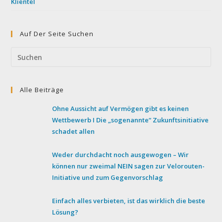
Klientel
Auf Der Seite Suchen
Pre
Esc
to
Alle Beiträge
clo
the
Ohne Aussicht auf Vermögen gibt es keinen
sea
Wettbewerb I Die „sogenannte“ Zukunftsinitiative
pan
schadet allen
Weder durchdacht noch ausgewogen – Wir
können nur zweimal NEIN sagen zur Velorouten-
Initiative und zum Gegenvorschlag
Einfach alles verbieten, ist das wirklich die beste
Lösung?