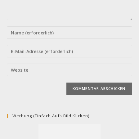
Gib
deinen
Namen
Gib
oder
deine
Benutzernamen
E-
Gib
zum
Mail-
deine
Kommentieren
Adresse
Website-
ein
zum
URL
Kommentieren
ein
ein
(optional)
Werbung (einfach Aufs Bild Klicken)