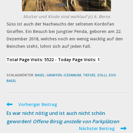
Mutter und Kinde sind wohlauf (c) A. Berns
Süss ist auch der Nachwuchs der seltenen Kordofan
Giraffen. Ein Besuch bei Jungtier Penda, geboren am 22.
Dezember 2018, welches noch ein wenig wacklig auf den
Beinchen steht, lohnt sich auf jeden Fall.
Total Page Visits: 5522 - Today Page Visits: 1
SCHLAGWÖRTER
:
BASEL
,
GIRAFFEN
,
OZEANIUM
,
TIEFSEE
,
ZOLLI
,
ZOO
BASEL
Weitere
Vorheriger Beitrag
Artikel
Es war nicht nötig und ist auch nicht schön
ansehen
geworden!
Offene Birsig anstelle von Parkplätzen
Nächster Beitrag