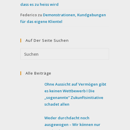
dass es zu heiss wird
Federico
zu
Demonstrationen, Kundgebungen
für das eigene Klientel
Auf Der Seite Suchen
Press
Escape
to
Alle Beiträge
close
the
Ohne Aussicht auf Vermögen gibt
search
es keinen Wettbewerb I Die
panel.
„sogenannte“ Zukunftsinitiative
schadet allen
Weder durchdacht noch
ausgewogen – Wir können nur