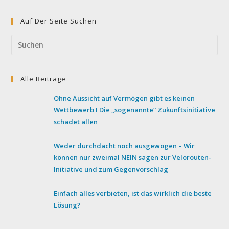
Auf Der Seite Suchen
Pre
Esc
to
Alle Beiträge
clo
the
Ohne Aussicht auf Vermögen gibt es keinen
sea
Wettbewerb I Die „sogenannte“ Zukunftsinitiative
pan
schadet allen
Weder durchdacht noch ausgewogen – Wir
können nur zweimal NEIN sagen zur Velorouten-
Initiative und zum Gegenvorschlag
Einfach alles verbieten, ist das wirklich die beste
Lösung?